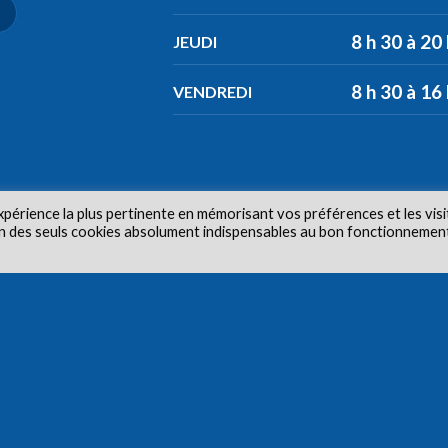
8 h 30 à 20
JEUDI
8 h 30 à 16
VENDREDI
xpérience la plus pertinente en mémorisant vos préférences et les visi
tion des seuls cookies absolument indispensables au bon fonctionnemen
ur © 2026 Centre de santé communautaire Carlington. Tous dr