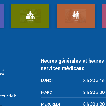
Heures générales et heures
services médicaux
8 h 30 à 16
LUNDI
8 h 30 à 20
MARDI
ourriel:
8 h 30 à 20
MERCREDI