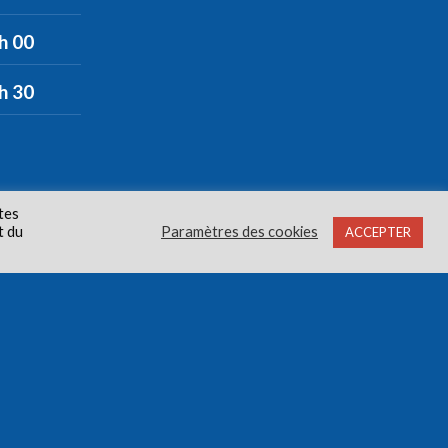
 h 00
 h 30
tes
t du
Paramètres des cookies
ACCEPTER
oits réservés.