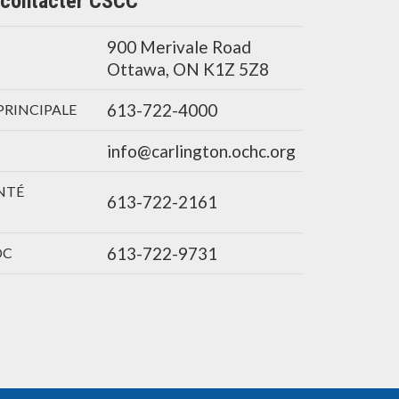
contacter CSCC
900 Merivale Road
Ottawa, ON K1Z 5Z8
613-722-4000
PRINCIPALE
info@carlington.ochc.org
NTÉ
613-722-2161
613-722-9731
DC