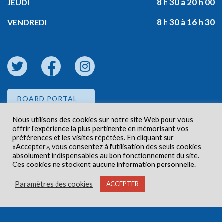
8 h 30 à 20 h 00
JEUDI
8 h 30 à 16 h 30
VENDREDI
BOARD PORTAL
Nous utilisons des cookies sur notre site Web pour vous
offrir l'expérience la plus pertinente en mémorisant vos
EMPLOYEE PORTAL
préférences et les visites répétées. En cliquant sur
«Accepter», vous consentez à l'utilisation des seuls cookies
absolument indispensables au bon fonctionnement du site.
Ces cookies ne stockent aucune information personnelle.
Paramètres des cookies
ACCEPTER
Droits d'auteur © 2026 Centre de santé communautaire
Carlington. Tous droits réservés.