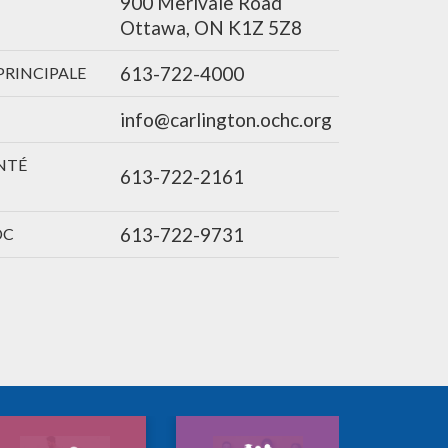
900 Merivale Road
Ottawa, ON K1Z 5Z8
613-722-4000
PRINCIPALE
info@carlington.ochc.org
NTÉ
613-722-2161
613-722-9731
DC