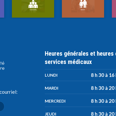
Heures générales et heures
services médicaux
8 h 30 à 16
LUNDI
8 h 30 à 20
MARDI
ourriel:
8 h 30 à 20
MERCREDI
8 h 30 à 20
JEUDI