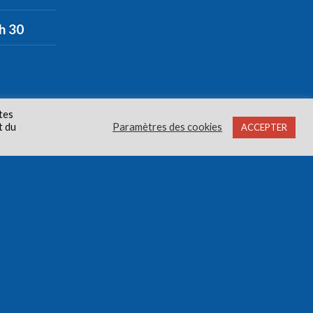
 h 30
tes
t du
Paramètres des cookies
ACCEPTER
oits réservés.