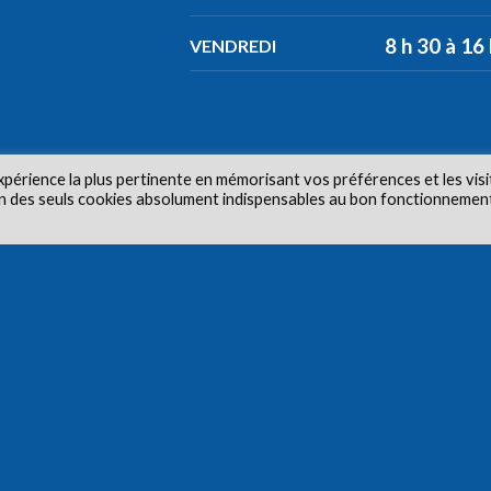
8 h 30 à 16
VENDREDI
xpérience la plus pertinente en mémorisant vos préférences et les visi
tion des seuls cookies absolument indispensables au bon fonctionnemen
ur © 2026 Centre de santé communautaire Carlington. Tous dr