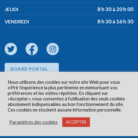
8 h 30 à 20 h 00
JEUDI
8 h 30 à 16 h 30
VENDREDI
BOARD PORTAL
Nous utilisons des cookies sur notre site Web pour vous
offrir l'expérience la plus pertinente en mémorisant vos
EMPLOYEE PORTAL
préférences et les visites répétées. En cliquant sur
«Accepter», vous consentez à l'utilisation des seuls cookies
absolument indispensables au bon fonctionnement du site.
Ces cookies ne stockent aucune information personnelle.
Paramètres des cookies
ACCEPTER
Droits d'auteur © 2026 Centre de santé communautaire
Carlington. Tous droits réservés.