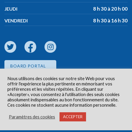
8 h 30 à 20 h 00
JEUDI
8 h 30 à 16 h 30
VENDREDI
BOARD PORTAL
Nous utilisons des cookies sur notre site Web pour vous
offrir l'expérience la plus pertinente en mémorisant vos
EMPLOYEE PORTAL
préférences et les visites répétées. En cliquant sur
«Accepter», vous consentez à l'utilisation des seuls cookies
absolument indispensables au bon fonctionnement du site.
Ces cookies ne stockent aucune information personnelle.
Paramètres des cookies
ACCEPTER
Droits d'auteur © 2026 Centre de santé communautaire
Carlington. Tous droits réservés.