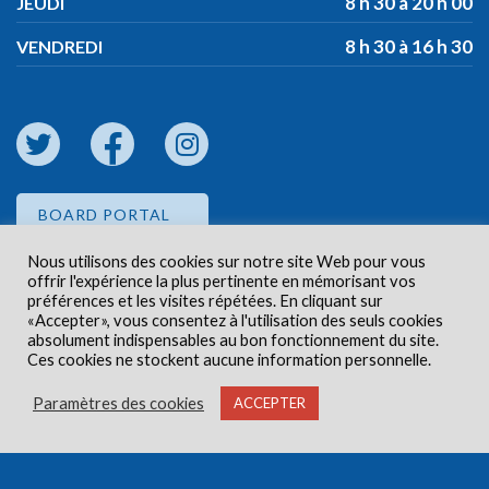
8 h 30 à 20 h 00
JEUDI
8 h 30 à 16 h 30
VENDREDI
BOARD PORTAL
Nous utilisons des cookies sur notre site Web pour vous
offrir l'expérience la plus pertinente en mémorisant vos
EMPLOYEE PORTAL
préférences et les visites répétées. En cliquant sur
«Accepter», vous consentez à l'utilisation des seuls cookies
absolument indispensables au bon fonctionnement du site.
Ces cookies ne stockent aucune information personnelle.
Paramètres des cookies
ACCEPTER
Droits d'auteur © 2026 Centre de santé communautaire
Carlington. Tous droits réservés.