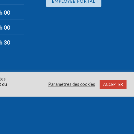
EMPLOYEE PORTAL
 h 00
 h 00
 h 30
tes
t du
Paramètres des cookies
ACCEPTER
oits réservés.