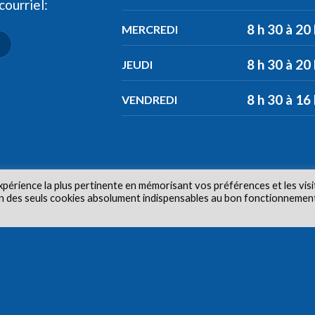
ourriel:
8 h 30 à 20
MERCREDI
8 h 30 à 20
JEUDI
8 h 30 à 16
VENDREDI
xpérience la plus pertinente en mémorisant vos préférences et les visi
tion des seuls cookies absolument indispensables au bon fonctionnemen
ur © 2026 Centre de santé communautaire Carlington. Tous dr