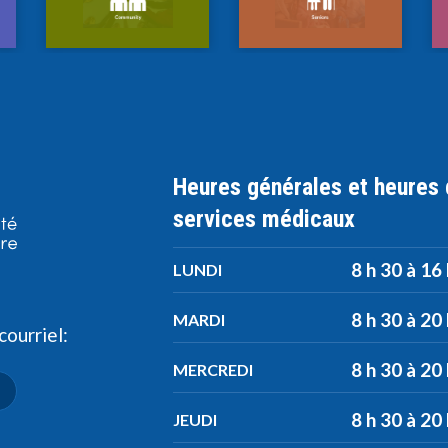
Heures générales et heures
services médicaux
8 h 30 à 16
LUNDI
8 h 30 à 20
MARDI
ourriel:
8 h 30 à 20
MERCREDI
8 h 30 à 20
JEUDI