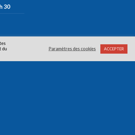
 h 30
tes
t du
Paramètres des cookies
ACCEPTER
oits réservés.