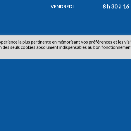
8 h 30 à 16
VENDREDI
xpérience la plus pertinente en mémorisant vos préférences et les visi
tion des seuls cookies absolument indispensables au bon fonctionnemen
ur © 2026 Centre de santé communautaire Carlington. Tous dr