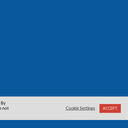
 By
o not
Cookie Settings
ACCEPT