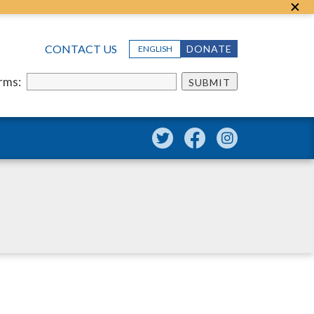
CONTACT US
DONATE
ENGLISH
erms:
SUBMIT