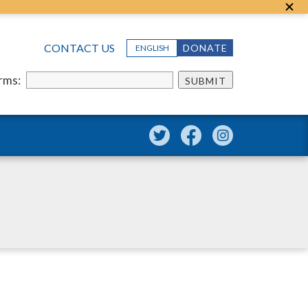
CONTACT US
DONATE
ENGLISH
erms:
SUBMIT