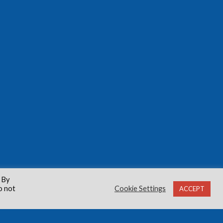
 By
o not
Cookie Settings
ACCEPT