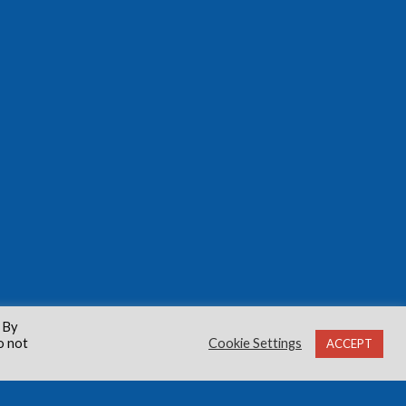
 By
o not
Cookie Settings
ACCEPT