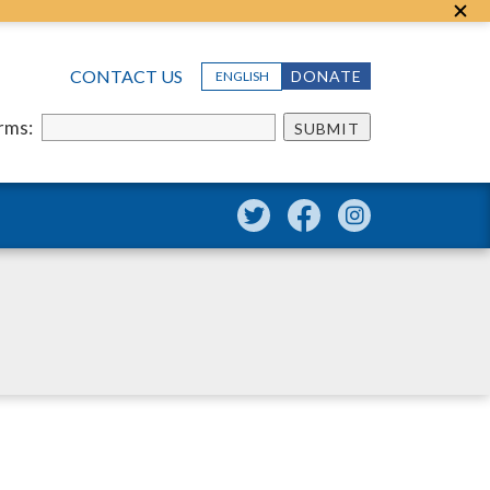
CONTACT US
DONATE
ENGLISH
erms:
SUBMIT